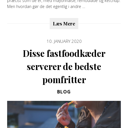
præcist som de er, med mayonnaise, remoulade og ketchup.
Men hvordan gør de det egentlig i andre …
Læs Mere
10. JANUARY 2020
Disse fastfoodkæder
serverer de bedste
pomfritter
BLOG